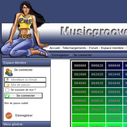
Accueil
-
Telechargements
-
Forum
-
Espace membre
-
S’enregistrer
-
Se connecter
Espace Membre :
000000
000020
000040
Se connecter
002000
002020
002040
004000
004020
004040
Se souvenir de moi ?
006000
006020
006040
008000
008020
008040
Mot de passe oublié
00a000
00a020
00a040
S’enregistrer
00c000
00c020
00c040
Menu général :