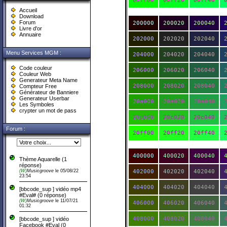
00ff00
00ff20
00ff40
Accueil
Download
Forum
200000
200020
200040
Livre d'or
Annuaire
202000
202020
202040
Menu Services MGM :
204000
204020
204040
Code couleur
206000
206020
206040
Couleur Web
Generateur Meta Name
208000
208020
208040
Compteur Free
Générateur de Banniere
Generateur Userbar
20a000
20a020
20a040
Les Symboles
crypter un mot de pass
20c000
20c020
20c040
Forum :
20ff00
20ff20
20ff40
400000
400020
400040
Thème Aquarelle
(
1
réponse)
(W)
Musicgroove
le 05/08/22
402000
402020
402040
23:54
404000
404020
404040
[bbcode_sup ] vidéo mp4
#Eval#
(0 réponse)
(W)
Musicgroove
le 11/07/21
406000
406020
406040
01:32
408000
408020
408040
[bbcode_sup ] vidéo
Facebook #Eval
(0