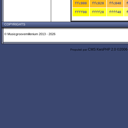
ffc000
ffc020
ffc040
ffff00
ffff20
ffff40
COPYRIGHTS
© Musicgroovemillenium 2013 - 2026
CMS
KwsPHP 2.0 ©2006
Propulsé par