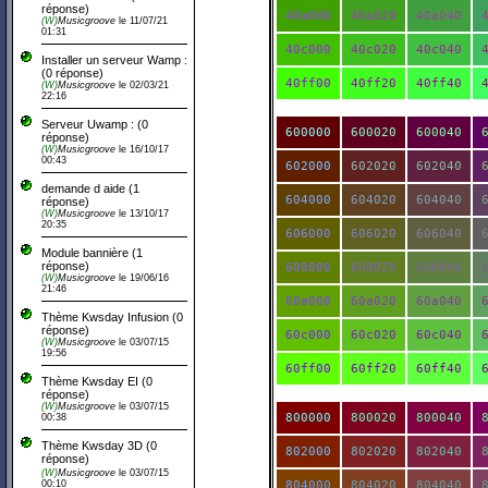
réponse)
40a000
40a020
40a040
(W)
Musicgroove
le 11/07/21
01:31
40c000
40c020
40c040
Installer un serveur Wamp :
(0 réponse)
40ff00
40ff20
40ff40
(W)
Musicgroove
le 02/03/21
22:16
Serveur Uwamp :
(0
600000
600020
600040
réponse)
(W)
Musicgroove
le 16/10/17
00:43
602000
602020
602040
demande d aide
(
1
604000
604020
604040
réponse)
(W)
Musicgroove
le 13/10/17
20:35
606000
606020
606040
Module bannière
(
1
réponse)
608000
608020
608040
(W)
Musicgroove
le 19/06/16
21:46
60a000
60a020
60a040
Thème Kwsday Infusion
(0
réponse)
60c000
60c020
60c040
(W)
Musicgroove
le 03/07/15
19:56
60ff00
60ff20
60ff40
Thème Kwsday EI
(0
réponse)
(W)
Musicgroove
le 03/07/15
800000
800020
800040
00:38
Thème Kwsday 3D
(0
802000
802020
802040
réponse)
(W)
Musicgroove
le 03/07/15
00:10
804000
804020
804040