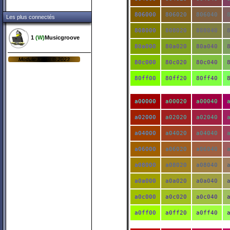
806000
806020
806040
Les plus connectés
808000
808020
808040
1
(W)
Musicgroove
80a000
80a020
80a040
Module
Kikan
©
2023
80c000
80c020
80c040
80ff00
80ff20
80ff40
a00000
a00020
a00040
a02000
a02020
a02040
a04000
a04020
a04040
a06000
a06020
a06040
a08000
a08020
a08040
a0a000
a0a020
a0a040
a0c000
a0c020
a0c040
a0ff00
a0ff20
a0ff40