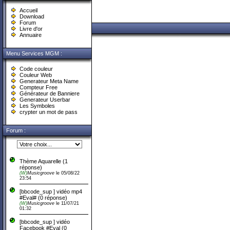
Accueil
Download
Forum
Livre d'or
Annuaire
Menu Services MGM :
Code couleur
Couleur Web
Generateur Meta Name
Compteur Free
Générateur de Banniere
Generateur Userbar
Les Symboles
crypter un mot de pass
Forum :
Thème Aquarelle
(
1
réponse)
(W)
Musicgroove
le 05/08/22
23:54
[bbcode_sup ] vidéo mp4
#Eval#
(0 réponse)
(W)
Musicgroove
le 11/07/21
01:32
[bbcode_sup ] vidéo
Facebook #Eval
(0