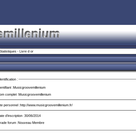
Statistiques
-
Livre d or
dentification :
entifiant :
Musicgroovemillenium
om complet :
Musicgroovemillenium
ite personnel :
http://www.musicgroovemillenium.fr/
ate d’inscription :
30/06/2014
rade forum :
Nouveau Membre