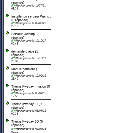
réponse)
(W)
Musicgroove
le 11/07/21
01:31
Installer un serveur Wamp :
(0 réponse)
(W)
Musicgroove
le 02/03/21
22:16
Serveur Uwamp :
(0
réponse)
(W)
Musicgroove
le 16/10/17
00:43
demande d aide
(
1
réponse)
(W)
Musicgroove
le 13/10/17
20:35
Module bannière
(
1
réponse)
(W)
Musicgroove
le 19/06/16
21:46
Thème Kwsday Infusion
(0
réponse)
(W)
Musicgroove
le 03/07/15
19:56
Thème Kwsday EI
(0
réponse)
(W)
Musicgroove
le 03/07/15
00:38
Thème Kwsday 3D
(0
réponse)
(W)
Musicgroove
le 03/07/15
00:10