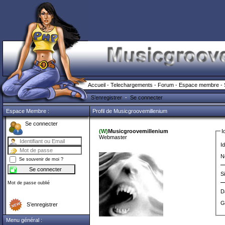
Accueil
-
Telechargements
-
Forum
-
Espace membre
-
S’enregistrer
-
Se connecter
Espace Membre :
Profil de Musicgroovemillenium
Se connecter
(W)
Musicgroovemillenium
I
Webmaster
Id
N
Se souvenir de moi ?
S
Mot de passe oublié
D
G
S’enregistrer
Menu général :