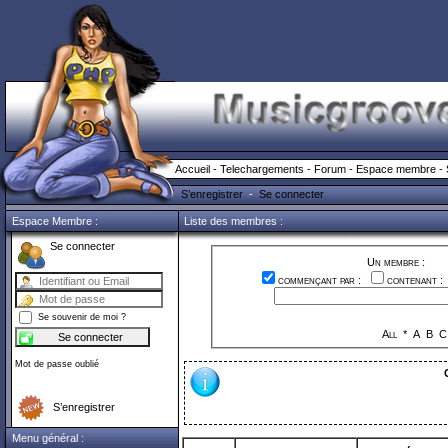
Accueil
-
Telechargements
-
Forum
-
Espace membre
-
S’enregistrer
-
Se connecter
Espace Membre :
Liste des membres :
Se connecter
Un membre :
commençant par :
contenant 
Se souvenir de moi ?
All
*
A
B
C
Mot de passe oublié
S’enregistrer
Menu général :