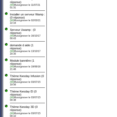
réponse)
(W)
Musicgroove
le 11/07/21
01:31
Installer un serveur Wamp :
(0 réponse)
(W)
Musicgroove
le 02/03/21
22:16
Serveur Uwamp :
(0
réponse)
(W)
Musicgroove
le 16/10/17
00:43
demande d aide
(
1
réponse)
(W)
Musicgroove
le 13/10/17
20:35
Module bannière
(
1
réponse)
(W)
Musicgroove
le 19/06/16
21:46
Thème Kwsday Infusion
(0
réponse)
(W)
Musicgroove
le 03/07/15
19:56
Thème Kwsday EI
(0
réponse)
(W)
Musicgroove
le 03/07/15
00:38
Thème Kwsday 3D
(0
réponse)
(W)
Musicgroove
le 03/07/15
00:10