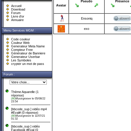
Pseudo
Présence
Avatar
Accueil
Download
Forum
Livre d'or
Ensoniq
Annuaire
exo
Menu Services MGM :
Code couleur
Couleur Web
Generateur Meta Name
Compteur Free
Générateur de Banniere
Generateur Userbar
Les Symboles
crypter un mot de pass
Forum :
Thème Aquarelle
(
1
réponse)
(W)
Musicgroove
le 05/08/22
23:54
[bbcode_sup ] vidéo mp4
#Eval#
(0 réponse)
(W)
Musicgroove
le 11/07/21
01:32
[bbcode_sup ] vidéo
Facebook #Eval
(0