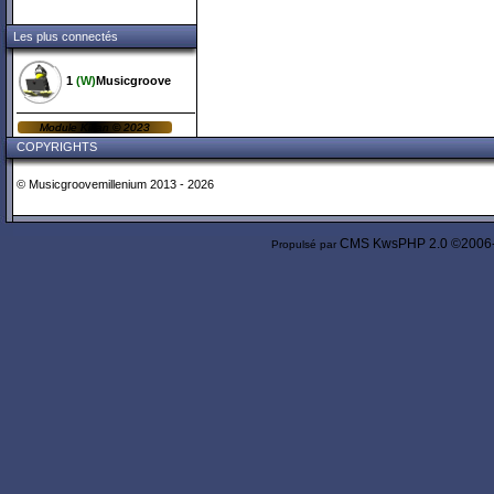
Les plus connectés
1
(W)
Musicgroove
Module
Kikan
©
2023
COPYRIGHTS
© Musicgroovemillenium 2013 - 2026
CMS
KwsPHP 2.0 ©2006
Propulsé par